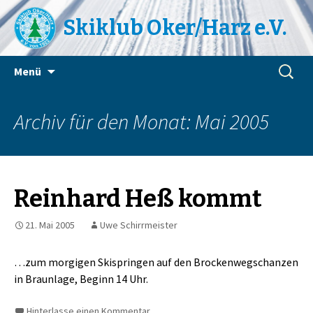
Skiklub Oker/Harz e.V.
Zum
Suchen
Menü
Inhalt
nach:
springen
Archiv für den Monat: Mai 2005
Reinhard Heß kommt
21. Mai 2005
Uwe Schirrmeister
…zum morgigen Skispringen auf den Brockenwegschanzen
in Braunlage, Beginn 14 Uhr.
Hinterlasse einen Kommentar