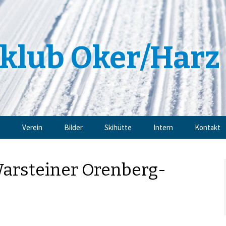
klub Oker/Harz 
e
Verein
Bilder
Skihütte
Intern
Kontakt
Angebote
Impressu
Warsteiner Orenberg-
Trainingsangebote
Datensch
Mitgliedschaft
Sponsoren