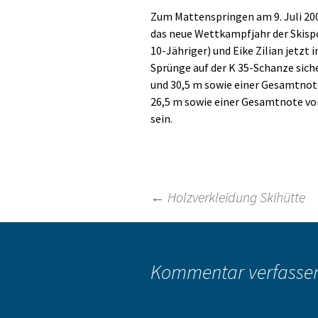
Zum Mattenspringen am 9. Juli 2005
das neue Wettkampfjahr der Skispo
10-Jähriger) und Eike Zilian jetzt 
Sprünge auf der K 35-Schanze sich
und 30,5 m sowie einer Gesamtnote
26,5 m sowie einer Gesamtnote vo
sein.
Beitragsnavigation
←
Holzverkleidung Skihütte
Kommentar verfasse