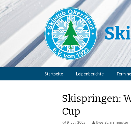
Ski
Zum
Startseite
Loipenberichte
Termin
Inhalt
springen
Skispringen: 
Cup
9. Juli 2005
Uwe Schirrmeister