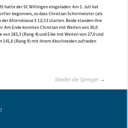
 hatte der SC Willingen eingeladen. Am 1. Juli hat
Links
rtler begonnen, so dass Christian Schirrmeister (als
in der Altersklasse S 12/13 starten. Beide standen ihre
er. Am Ende konnten Christian mit Weiten von 30,0
 von 183,3 (Rang 4) und Eike mit Weiten von 27,0 und
n 141,6 (Rang 9) mit ihrem Abschneiden zufrieden
Wieder die Springer
→
n