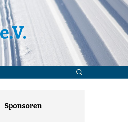
e.V.
Suchen
nach:
m
utzerklärung
Sponsoren