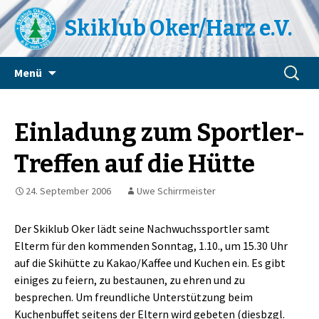
Skiklub Oker/Harz e.V.
Zum
Suchen
Menü
Inhalt
nach:
springen
Einladung zum Sportler-
Treffen auf die Hütte
24. September 2006
Uwe Schirrmeister
Der Skiklub Oker lädt seine Nachwuchssportler samt
Elterm für den kommenden Sonntag, 1.10., um 15.30 Uhr
auf die Skihütte zu Kakao/Kaffee und Kuchen ein. Es gibt
einiges zu feiern, zu bestaunen, zu ehren und zu
besprechen. Um freundliche Unterstützung beim
Kuchenbuffet seitens der Eltern wird gebeten (diesbzgl.