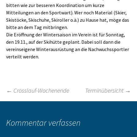
bitten wie zur besseren Koordination um kurze
Mitteilungen an den Sportwart). Wer noch Material (Skier,
Skistöcke, Skischuhe, Skiroller o.ä.) zu Hause hat, möge das
bitte an dem Tag mitbringen.
Die Eröffnung der Wintersaison im Verein ist für Sonntag,
den 19.11., auf der Skihütte geplant. Dabei soll dann die
vereinseigene Winterausrüstung an die Nachwuchssportler
verteilt werden.
Beitragsnavigation
←
Crosslauf-Wochenende
Terminübersicht
→
Kommentar verfassen