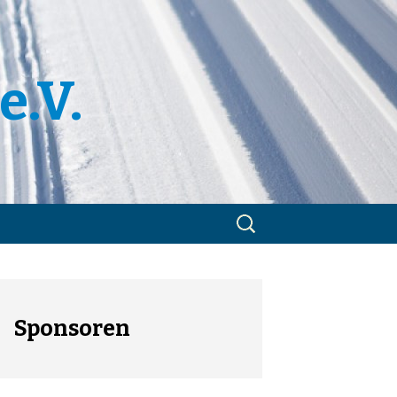
e.V.
Suchen
nach:
m
utzerklärung
Sponsoren