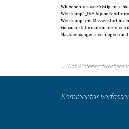
Wir haben uns kurzfristig entschi
Wettkampf „LVM Alpine Fahrformen“
Wettkampf mit Massenstart in der 
Genauere Informationen können 
Nachmeldungen sind möglich und wi
Beitragsnavigation
←
Das Wintersportwochenend
Kommentar verfasse