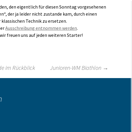
eden, den eigentlich für diesen Sonntag vorgesehenen
Links
, der ja leider nicht zustande kam, durch einen
klassischen Technik zu ersetzen.
der
Ausschreibung entnommen werden
.
r freuen uns auf jeden weiteren Starter!
e im Rückblick
Junioren-WM Biathlon
→
n