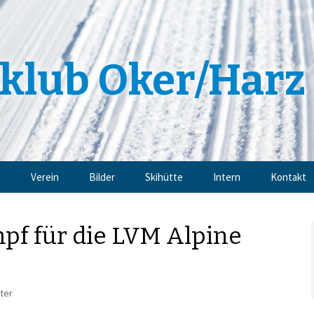
klub Oker/Harz 
e
Verein
Bilder
Skihütte
Intern
Kontakt
Angebote
Impressu
pf für die LVM Alpine
Trainingsangebote
Datensch
Mitgliedschaft
ter
Sponsoren