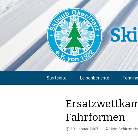
Ski
Zum
Startseite
Loipenberichte
Termin
Inhalt
springen
Ersatzwettkam
Fahrformen
30. Januar 2007
Uwe Schirrmeis