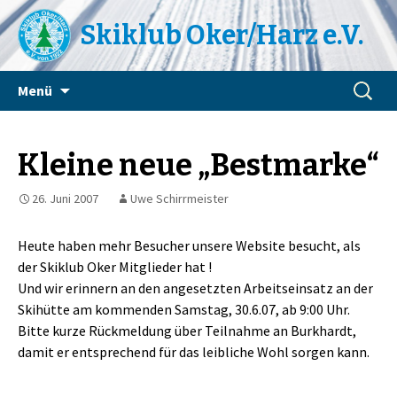
Skiklub Oker/Harz e.V.
Zum
Suchen
Menü
Inhalt
nach:
springen
Kleine neue „Bestmarke“
26. Juni 2007
Uwe Schirrmeister
Heute haben mehr Besucher unsere Website besucht, als
der Skiklub Oker Mitglieder hat !
Und wir erinnern an den angesetzten Arbeitseinsatz an der
Skihütte am kommenden Samstag, 30.6.07, ab 9:00 Uhr.
Bitte kurze Rückmeldung über Teilnahme an Burkhardt,
damit er entsprechend für das leibliche Wohl sorgen kann.