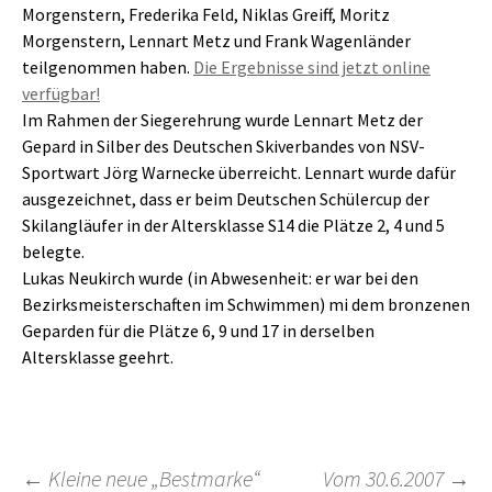
Morgenstern, Frederika Feld, Niklas Greiff, Moritz
Morgenstern, Lennart Metz und Frank Wagenländer
teilgenommen haben.
Die Ergebnisse sind jetzt online
verfügbar!
Im Rahmen der Siegerehrung wurde Lennart Metz der
Gepard in Silber des Deutschen Skiverbandes von NSV-
Sportwart Jörg Warnecke überreicht. Lennart wurde dafür
ausgezeichnet, dass er beim Deutschen Schülercup der
Skilangläufer in der Altersklasse S14 die Plätze 2, 4 und 5
belegte.
Lukas Neukirch wurde (in Abwesenheit: er war bei den
Bezirksmeisterschaften im Schwimmen) mi dem bronzenen
Geparden für die Plätze 6, 9 und 17 in derselben
Altersklasse geehrt.
←
Kleine neue „Bestmarke“
Vom 30.6.2007
→