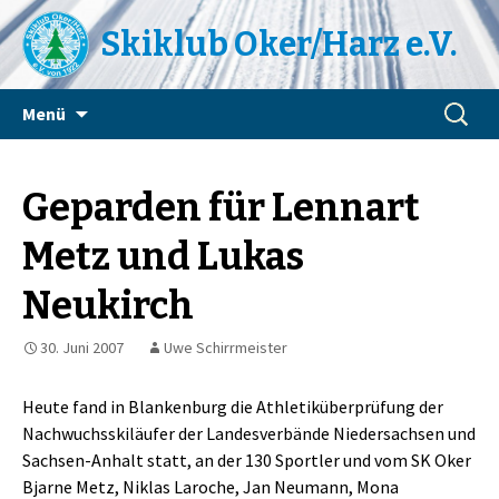
Skiklub Oker/Harz e.V.
Zum
Suchen
Menü
Inhalt
nach:
springen
Geparden für Lennart
Metz und Lukas
Neukirch
30. Juni 2007
Uwe Schirrmeister
Heute fand in Blankenburg die Athletiküberprüfung der
Nachwuchsskiläufer der Landesverbände Niedersachsen und
Sachsen-Anhalt statt, an der 130 Sportler und vom SK Oker
Bjarne Metz, Niklas Laroche, Jan Neumann, Mona