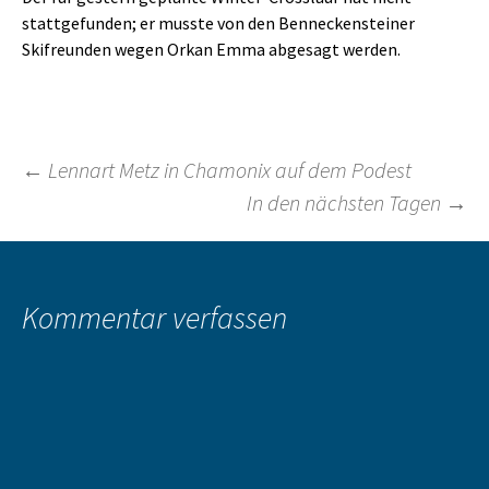
stattgefunden; er musste von den Benneckensteiner
Skifreunden wegen Orkan Emma abgesagt werden.
Beitragsnavigation
←
Lennart Metz in Chamonix auf dem Podest
In den nächsten Tagen
→
Kommentar verfassen