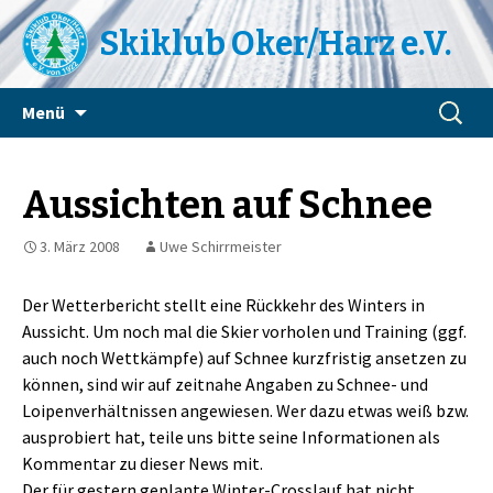
Skiklub Oker/Harz e.V.
Zum
Suchen
Menü
Inhalt
nach:
springen
Aussichten auf Schnee
3. März 2008
Uwe Schirrmeister
Der Wetterbericht stellt eine Rückkehr des Winters in
Aussicht. Um noch mal die Skier vorholen und Training (ggf.
auch noch Wettkämpfe) auf Schnee kurzfristig ansetzen zu
können, sind wir auf zeitnahe Angaben zu Schnee- und
Loipenverhältnissen angewiesen. Wer dazu etwas weiß bzw.
ausprobiert hat, teile uns bitte seine Informationen als
Kommentar zu dieser News mit.
Der für gestern geplante Winter-Crosslauf hat nicht