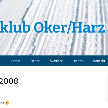
klub Oker/Harz 
e
Verein
Bilder
Skihütte
Intern
Kontakt
Angebote
Impressu
 2008
Trainingsangebote
Datensch
Mitgliedschaft
ine
Sponsoren