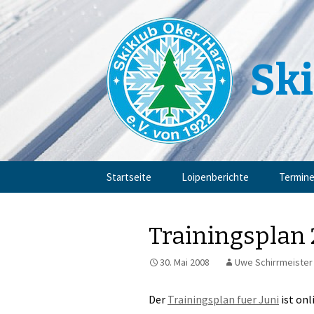
Ski
Zum
Startseite
Loipenberichte
Termin
Inhalt
springen
Trainingsplan
30. Mai 2008
Uwe Schirrmeister
Der
Trainingsplan fuer Juni
ist onl