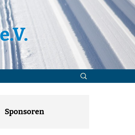
e.V.
Suchen
nach:
m
utzerklärung
Sponsoren