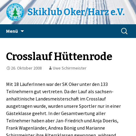
Skiklub Oker/Harz e.V.
Zum
Suchen
Menü
Inhalt
nach:
springen
Crosslauf Hüttenrode
26. Oktober 2008
Uwe Schirrmeister
Mit 18 LäuferInnen war der SK Oker unter den 133
Teilnehmern gut vertreten. Da der Lauf als sachsen-
anhaltinische Landesmeisterschaft im Crosslauf
ausgetragen wurde, wurden unsere Sportler nur in einer
Gästeklasse geehrt. In der Gesamtwertung aller
Teilnehmer haben aber Jan-Friedrich und Anja Doerks,
Frank Wagenländer, Andrea Bönig und Marianne
Schirrmeister ihre Altersklassen gewonnen, während