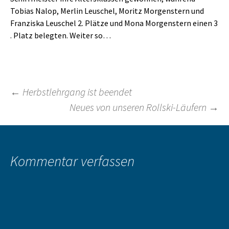
Tobias Nalop, Merlin Leuschel, Moritz Morgenstern und
Franziska Leuschel 2. Plätze und Mona Morgenstern einen 3
. Platz belegten. Weiter so…
Beitragsnavigation
←
Herbstlehrgang ist beendet
Neues von unseren Rollski-Läufern
→
Kommentar verfassen