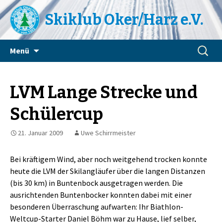
Skiklub Oker/Harz e.V.
Zum
Suchen
Menü
Inhalt
nach:
springen
LVM Lange Strecke und
Schülercup
21. Januar 2009
Uwe Schirrmeister
Bei kräftigem Wind, aber noch weitgehend trocken konnte
heute die LVM der Skilangläufer über die langen Distanzen
(bis 30 km) in Buntenbock ausgetragen werden. Die
ausrichtenden Buntenbocker konnten dabei mit einer
besonderen Überraschung aufwarten: Ihr Biathlon-
Weltcup-Starter Daniel Böhm war zu Hause, lief selber,