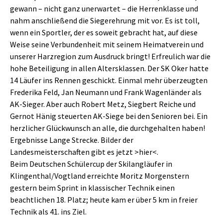
gewann – nicht ganz unerwartet – die Herrenklasse und
nahm anschließend die Siegerehrung mit vor. Es ist toll,
wenn ein Sportler, der es soweit gebracht hat, auf diese
Weise seine Verbundenheit mit seinem Heimatverein und
unserer Harzregion zum Ausdruck bringt! Erfreulich war die
hohe Beteiligung in allen Altersklassen. Der SK Oker hatte
14 Läufer ins Rennen geschickt. Einmal mehr überzeugten
Frederika Feld, Jan Neumann und Frank Wagenländer als
AK-Sieger. Aber auch Robert Metz, Siegbert Reiche und
Gernot Hänig steuerten AK-Siege bei den Senioren bei. Ein
herzlicher Glückwunsch an alle, die durchgehalten haben!
Ergebnisse Lange Strecke. Bilder der
Landesmeisterschaften gibt es jetzt >hier<.
Beim Deutschen Schülercup der Skilangläufer in
Klingenthal/Vogtland erreichte Moritz Morgenstern
gestern beim Sprint in klassischer Technik einen
beachtlichen 18. Platz; heute kam er über 5 km in freier
Technik als 41. ins Ziel.