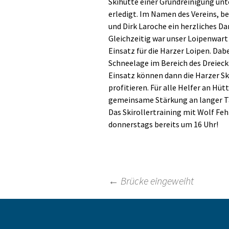
Skihütte einer Grundreinigung un
erledigt. Im Namen des Vereins,
und Dirk Laroche ein herzliches Da
Gleichzeitig war unser Loipenwart
Einsatz für die Harzer Loipen. Dab
Schneelage im Bereich des Dreieck
Einsatz können dann die Harzer Ski
profitieren. Für alle Helfer an Hü
gemeinsame Stärkung an langer Taf
Das Skirollertraining mit Wolf Feh
donnerstags bereits um 16 Uhr!
Beitragsnavigation
←
Brücke eingeweiht