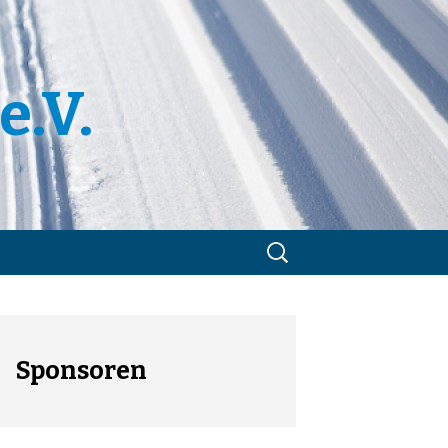
e.V.
Suchen
nach:
m
utzerklärung
Sponsoren