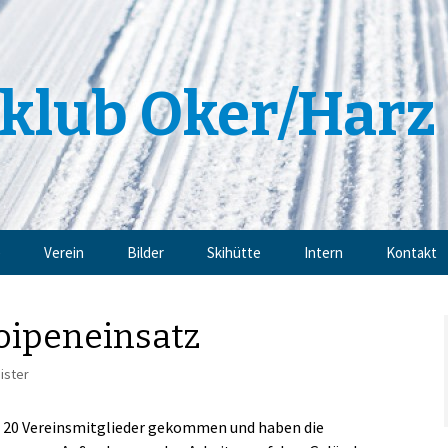
klub Oker/Harz 
e
Verein
Bilder
Skihütte
Intern
Kontakt
Angebote
Impressu
oipeneinsatz
Trainingsangebote
Datensch
ister
Mitgliedschaft
 20 Vereinsmitglieder gekommen und haben die
Sponsoren