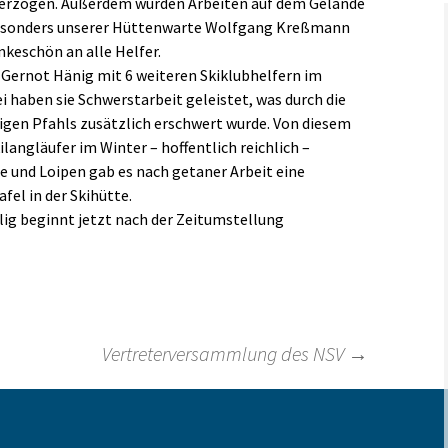
terzogen. Außerdem wurden Arbeiten auf dem Gelände
 besonders unserer Hüttenwarte Wolfgang Kreßmann
Links
nkeschön an alle Helfer.
 Gernot Hänig mit 6 weiteren Skiklubhelfern im
ei haben sie Schwerstarbeit geleistet, was durch die
igen Pfahls zusätzlich erschwert wurde. Von diesem
langläufer im Winter – hoffentlich reichlich –
tte und Loipen gab es nach getaner Arbeit eine
el in der Skihütte.
lig beginnt jetzt nach der Zeitumstellung
Vertreterversammlung des NSV
→