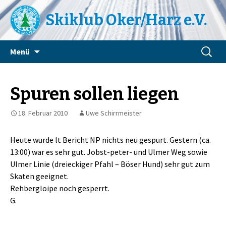
Skiklub Oker/Harz e.V.
Zum
Suchen
Menü
Inhalt
nach:
springen
Spuren sollen liegen
18. Februar 2010
Uwe Schirrmeister
Heute wurde lt Bericht NP nichts neu gespurt. Gestern (ca.
13:00) war es sehr gut. Jobst-peter- und Ulmer Weg sowie
Ulmer Linie (dreieckiger Pfahl – Böser Hund) sehr gut zum
Skaten geeignet.
Rehbergloipe noch gesperrt.
G.