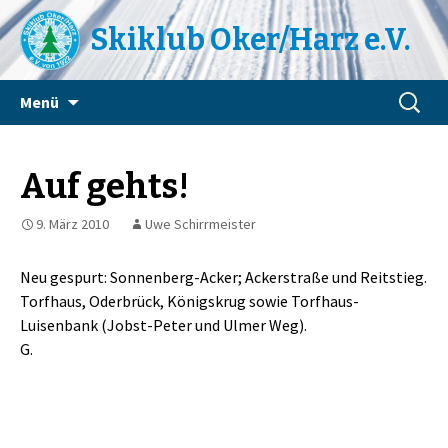
Skiklub Oker/Harz e.V.
Zum
Suchen
Menü
Inhalt
nach:
springen
Auf gehts!
9. März 2010
Uwe Schirrmeister
Neu gespurt: Sonnenberg-Acker; Ackerstraße und Reitstieg.
Torfhaus, Oderbrück, Königskrug sowie Torfhaus-
Luisenbank (Jobst-Peter und Ulmer Weg).
G.