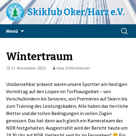
Skiklub Oker/Harz e.V.
Zum
Suchen
Menü
Inhalt
nach:
springen
Wintertraum
27. November 2010
Uwe Schirrmeister
Unübersehbar präsent waren unsere Sportler am heutigen
Vormittag auf den Loipen im Torfhausgebiet – von
Vorschulkindern bis Senioren, von Premieren auf Skiern bis
zum Training des Leistungskaders. Alle haben das herrliche
Wetter und die tollen Bedingungen in vollen Zügen
genossen. Das hat dann auch gleich ein Kamerateam des
NDR festgehalten. Ausgestrahlt wird der Bericht heute um
19.30 Uhr auf NDR. Vielleicht seid ihr im Fernsehen?
Für