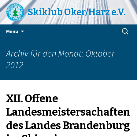
Skiklub Oker/Harz e.V.
Zum
Suchen
Menü
Inhalt
nach:
springen
Archiv für den Monat: Oktober
2012
XII. Offene
Landesmeistersachaften
des Landes Brandenburg