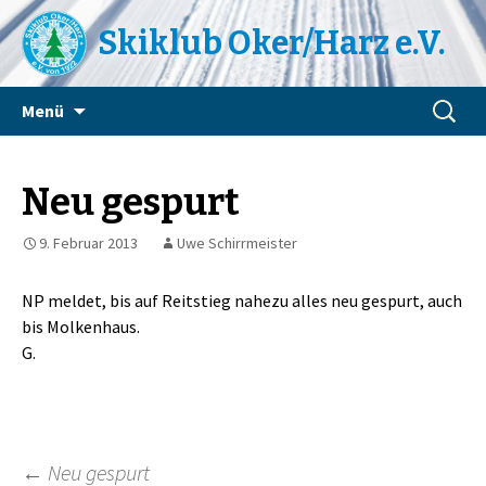
Skiklub Oker/Harz e.V.
Zum
Suchen
Menü
Inhalt
nach:
springen
Neu gespurt
9. Februar 2013
Uwe Schirrmeister
NP meldet, bis auf Reitstieg nahezu alles neu gespurt, auch
bis Molkenhaus.
G.
←
Neu gespurt