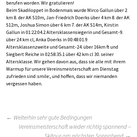
berufen worden. Wir gratulieren!
Beim Skadiloppet in Bodenmais wurde Mirco Gallun über 2
km 8. der AK S10m, Jan-Friedrich Doerks über 4 km 8. der AK
S12m, Joshua Simon über 6 km 7. der AK S14m, Kirstin
Gallun in 01:22:04.2 Altersklassensiegerin und Gesamt-9.
über 24 km cl, Anka Doerks in 00:48:01.9
Altersklassenzweite und Gesamt-24. über 16km ft und
Siegbert Reiche in 02:58:35.1 über 42 km cl 30. seiner
Altersklasse. Wir gehen davon aus, dass sie alle mit ihrem
Warmup für unsere Vereinsmeisterschaft am Dienstag
zufrieden sind :smile:, und hoffen, dass wir niemanden
vergessen haben.
Beitragsnavigation
←
Weiterhin sehr gute Bedingungen
Vereinsmeisterschaft wieder richtig spannend –
Skitour am nächsten Sonnabend
→