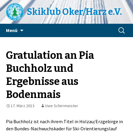
Skiklub Oker/Harz e.V.
Zum
Suchen
Menü
Inhalt
nach:
springen
Gratulation an Pia
Buchholz und
Ergebnisse aus
Bodenmais
17. März 2013
Uwe Schirrmeister
Pia Buchholz ist nach ihrem Titel in Holzau/Erzgebirge in
den Bundes-Nachwuchskader für Ski-Orientierungslauf