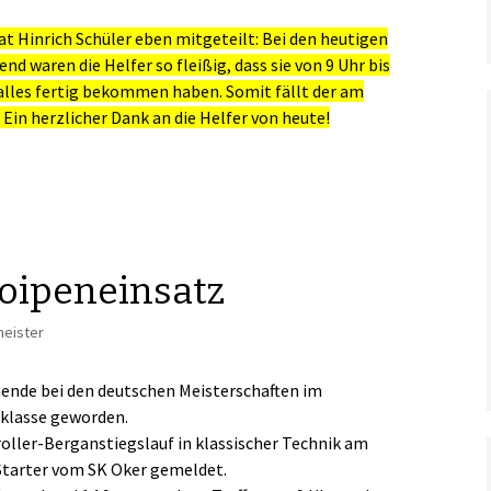
t Hinrich Schüler eben mitgeteilt: Bei den heutigen
d waren die Helfer so fleißig, dass sie von 9 Uhr bis
alles fertig bekommen haben. Somit fällt der am
Ein herzlicher Dank an die Helfer von heute!
Loipeneinsatz
meister
nende bei den deutschen Meisterschaften im
erklasse geworden.
roller-Berganstiegslauf in klassischer Technik am
 Starter vom SK Oker gemeldet.