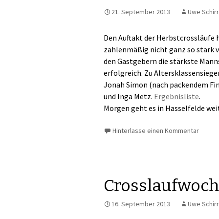
21. September 2013
Uwe Schir
Den Auftakt der Herbstcrossläufe
zahlenmäßig nicht ganz so stark ve
den Gastgebern die stärkste Manns
erfolgreich. Zu Altersklassensiege
Jonah Simon (nach packendem Fini
und Inga Metz.
Ergebnisliste
.
Morgen geht es in Hasselfelde weit
Hinterlasse einen Kommentar
Crosslaufwoch
16. September 2013
Uwe Schir