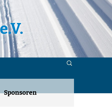
e.V.
Suchen
nach:
m
utzerklärung
Sponsoren