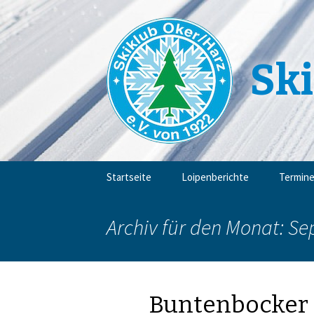
Ski
Zum
Startseite
Loipenberichte
Termin
Inhalt
springen
Archiv für den Monat: S
Buntenbocker 