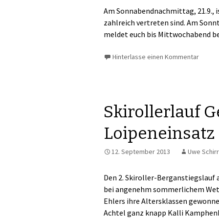
Am Sonnabendnachmittag, 21.9., is
zahlreich vertreten sind. Am Sonnta
meldet euch bis Mittwochabend be
Hinterlasse einen Kommentar
Skirollerlauf G
Loipeneinsatz
12. September 2013
Uwe Schir
Den 2. Skiroller-Berganstiegslauf
bei angenehm sommerlichem Wette
Ehlers ihre Altersklassen gewonnen
Achtel ganz knapp Kalli Kamphenke