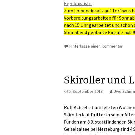
Ergebnisliste
.
Zum Loipeneinsatz auf Torfhaus ha
Vorbereitungsarbeiten für Sonnaben
nach 15 Uhr gearbeitet und schon 
Sonnabend geplante Einsatz aus!!! 
Hinterlasse einen Kommentar
Skiroller und 
5. September 2013
Uwe Schirr
Rolf Achtel ist am letzten Woche
Skirollerlauf Dritter in seiner Alt
Für den am 8.9. stattfindenden Ski
Geiseltalsee bei Merseburg sind 4