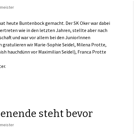
rmeister
Links
 hat heute Buntenbock gemacht. Der SK Oker war dabei
rtreten wie in den letzten Jahren, stellte aber nach
chaft und war vor allem bei den JuniorInnen
n gratulieren wir Marie-Sophie Seidel, Milena Protte,
sh hauchdünn vor Maximilian Seidel), Franca Protte
er.
enende steht bevor
rmeister