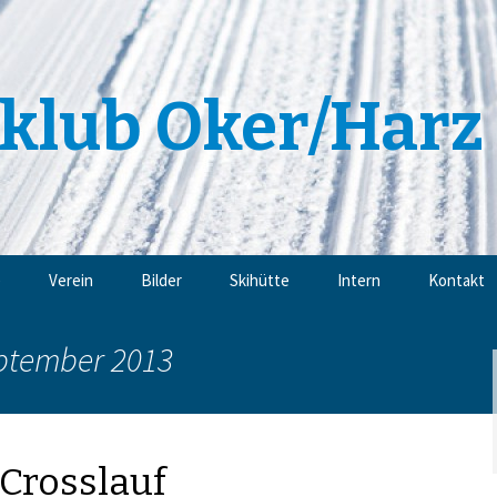
klub Oker/Harz 
e
Verein
Bilder
Skihütte
Intern
Kontakt
Angebote
Impressu
eptember 2013
Trainingsangebote
Datensch
Mitgliedschaft
Crosslauf
Sponsoren