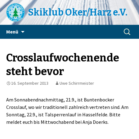
Skiklub Oker/Harz e.V.
Zum
Suchen
Menü
Inhalt
nach:
springen
Crosslaufwochenende
steht bevor
16. September 2013
Uwe Schirrmeister
Am Sonnabendnachmittag, 21.9., ist Buntenbocker
Crosslauf, wo wir traditionell zahlreich vertreten sind. Am
Sonntag, 22.9., ist Talsperrenlauf in Hasselfelde. Bitte
meldet euch bis Mittwochabend bei Anja Doerks.