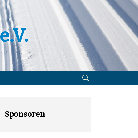
e.V.
Suchen
nach:
m
utzerklärung
Sponsoren