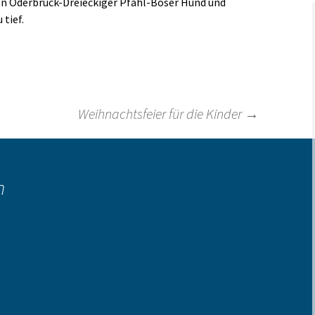
n Oderbrück-Dreieckiger Pfahl-Böser Hund und
 tief.
Links
Weihnachtsfeier für die Kinder
→
n