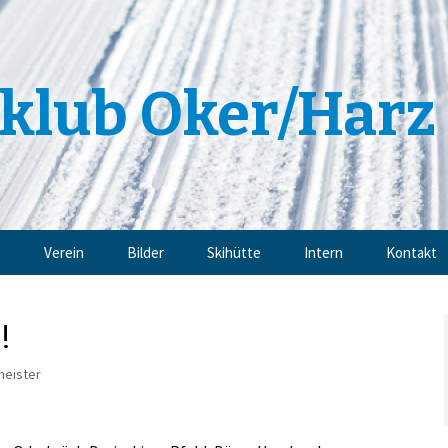
klub Oker/Harz 
e
Verein
Bilder
Skihütte
Intern
Kontakt
Angebote
Impressu
!
Trainingsangebote
Datensch
meister
Mitgliedschaft
Sponsoren