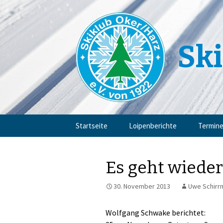
Ski
Zum
Startseite
Loipenberichte
Termin
Inhalt
springen
Es geht wieder
30. November 2013
Uwe Schirr
Wolfgang Schwake berichtet: