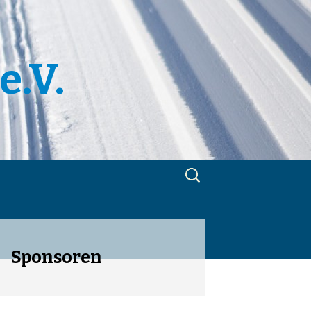
e.V.
Suchen
nach:
m
utzerklärung
Sponsoren