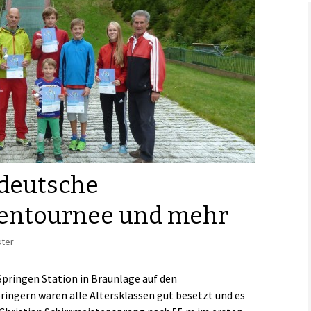
Links
deutsche
entournee und mehr
ster
pringen Station in Braunlage auf den
ingern waren alle Altersklassen gut besetzt und es