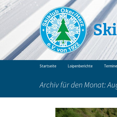
Ski
Zum
Startseite
Loipenberichte
Termin
Inhalt
springen
Archiv für den Monat: Au