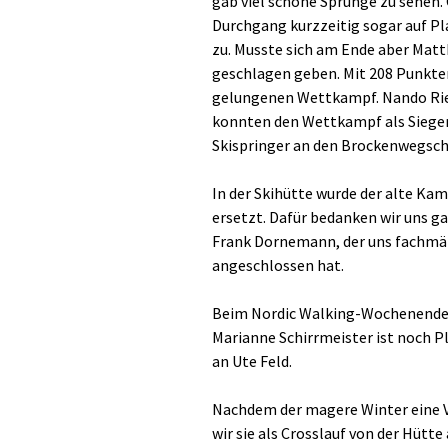
gab viel schöne Sprünge zu sehen.
Durchgang kurzzeitig sogar auf Pl
zu. Musste sich am Ende aber Mat
geschlagen geben. Mit 208 Punkten 
gelungenen Wettkampf. Nando Ri
konnten den Wettkampf als Sieger 
Skispringer an den Brockenwegsch
In der Skihütte wurde der alte K
ersetzt. Dafür bedanken wir uns g
Frank Dornemann, der uns fachmänn
angeschlossen hat.
Beim Nordic Walking-Wochenende fü
Marianne Schirrmeister ist noch P
an Ute Feld.
Nachdem der magere Winter eine Ve
wir sie als Crosslauf von der Hütt