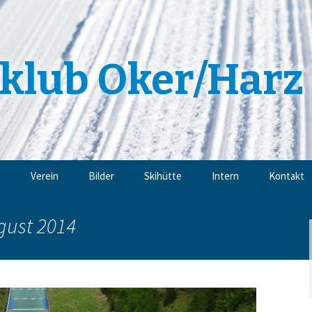
klub Oker/Harz 
e
Verein
Bilder
Skihütte
Intern
Kontakt
Angebote
Impressu
gust 2014
Trainingsangebote
Datensch
Mitgliedschaft
Sponsoren