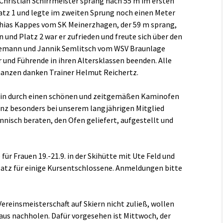
 Christian Schirrmeister sprang nach 55 m im ersten
atz 1 und legte im zweiten Sprung noch einen Meter
thias Kappes vom SK Meinerzhagen, der 59 m sprang,
und Platz 2 war er zufrieden und freute sich über den
emann und Jannik Semlitsch vom WSV Braunlage
und Führende in ihren Altersklassen beenden. Alle
anzen danken Trainer Helmut Reichertz.
amin durch einen schönen und zeitgemäßen Kaminofen
anz besonders bei unserem langjährigen Mitglied
isch beraten, den Ofen geliefert, aufgestellt und
r Frauen 19.-21.9. in der Skihütte mit Ute Feld und
latz für einige Kursentschlossene. Anmeldungen bitte
reinsmeisterschaft auf Skiern nicht zuließ, wollen
e aus nachholen. Dafür vorgesehen ist Mittwoch, der