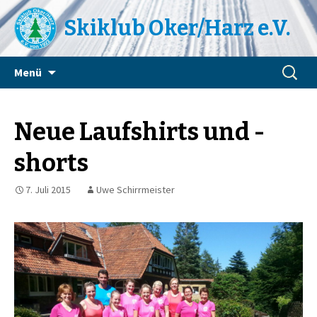
Skiklub Oker/Harz e.V.
Zum
Suchen
Menü
Inhalt
nach:
springen
Neue Laufshirts und -
shorts
7. Juli 2015
Uwe Schirrmeister