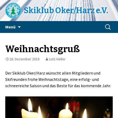
Skiklub Oker/Harz e.V.
Zum
Suchen
Menü
Inhalt
nach:
springen
Weihnachtsgruß
26. Dezember 2018
Lutz Heller
Der Skiklub Oker/Harz wünscht allen Mitgliedern und
Skifreunden frohe Weihnachtstage, eine erfolg- und
schneereiche Saison und das Beste für das kommende Jahr.