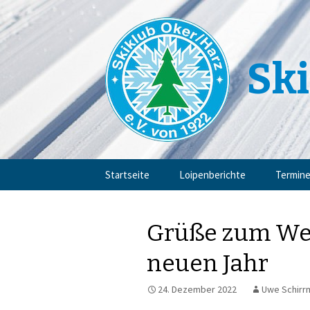
Ski
Zum
Startseite
Loipenberichte
Termin
Inhalt
springen
Grüße zum We
neuen Jahr
24. Dezember 2022
Uwe Schirr