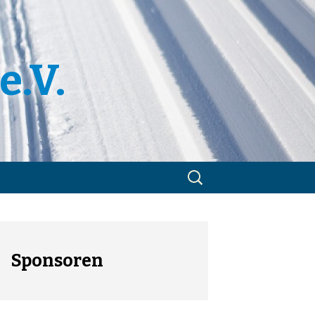
e.V.
Suchen
nach:
m
utzerklärung
Sponsoren