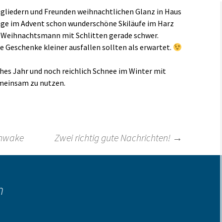
tgliedern und Freunden weihnachtlichen Glanz in Haus
Links
age im Advent schon wunderschöne Skiläufe im Harz
n Weihnachtsmann mit Schlitten gerade schwer.
ie Geschenke kleiner ausfallen sollten als erwartet.
ches Jahr und noch reichlich Schnee im Winter mit
meinsam zu nutzen.
chwake
Zwei richtig gute Nachrichten!
→
n