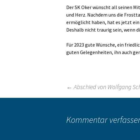
Der SK Oker wünscht all seinen Mi
und Herz. Nachdem uns die Frostt
ermöglicht haben, hat es jetzt ei
Deshalb nicht traurig sein, wenn d
Für 2023 gute Wünsche, ein friedli
guten Gelegenheiten, ihn auch ge
Beitragsnavigation
←
Abschied von Wolfgang S
Kommentar verfasse