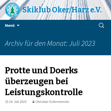
Skiklub Oker/Harz e.V.
Zum
Suchen
Menü
Inhalt
nach:
springen
Archiv für den Monat: Juli 2023
Protte und Doerks
überzeugen bei
Leistungskontrolle
24. Juli 2023
Christian Schirrmeister