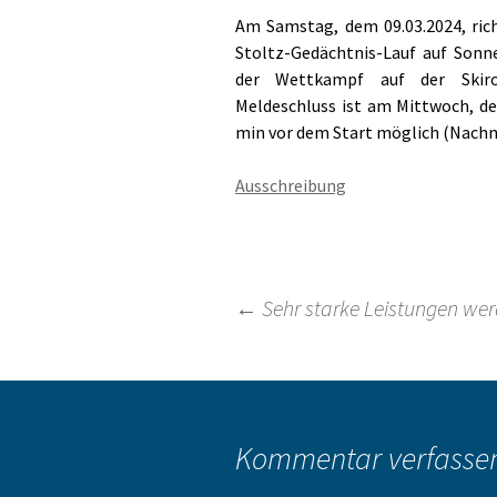
Am Samstag, dem 09.03.2024, rich
Stoltz-Gedächtnis-Lauf auf Sonne
der Wettkampf auf der Skiroll
Meldeschluss ist am Mittwoch, de
min vor dem Start möglich (Nachm
Ausschreibung
Beitragsnavigation
←
Sehr starke Leistungen wer
Kommentar verfasse