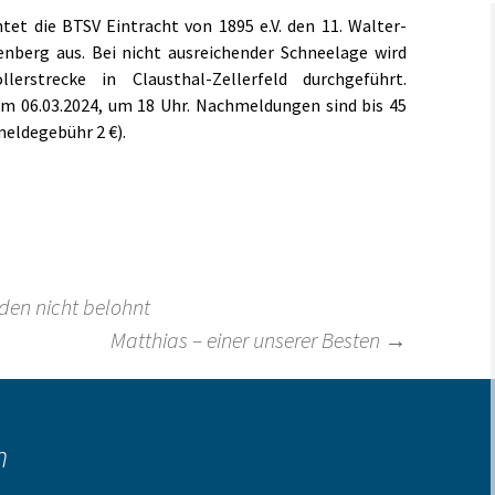
tet die BTSV Eintracht von 1895 e.V. den 11. Walter-
Links
nberg aus. Bei nicht ausreichender Schneelage wird
erstrecke in Clausthal-Zellerfeld durchgeführt.
m 06.03.2024, um 18 Uhr. Nachmeldungen sind bis 45
eldegebühr 2 €).
den nicht belohnt
Matthias – einer unserer Besten
→
n