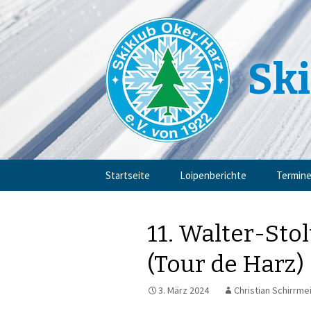
Ski
Zum
Startseite
Loipenberichte
Termin
Inhalt
springen
11. Walter-Sto
(Tour de Harz)
3. März 2024
Christian Schirrme