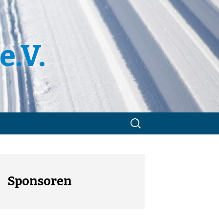
e.V.
Suchen
nach:
m
utzerklärung
Sponsoren