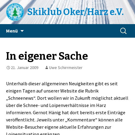
Skiklub Oker/Harz e.V.
Zum
Suchen
Menü
Inhalt
nach:
springen
In eigener Sache
21. Januar 2009
Uwe Schirrmeister
Unterhalb dieser allgemeinen Neuigkeiten gibt es seit
einigen Tagen auf unserer Website die Rubrik
„Schneenews“. Dort wollen wir in Zukunft möglichst aktuell
über die Schnee- und Loipenverhältnisse im Harz
informieren. Gernot Hänig hat dort bereits erste Einträge
veröffentlicht. Jeweils unter „Kommentare“ können alle
Website-Besucher eigene aktuelle Erfahrungen zur
Loipensituation ergänzen.