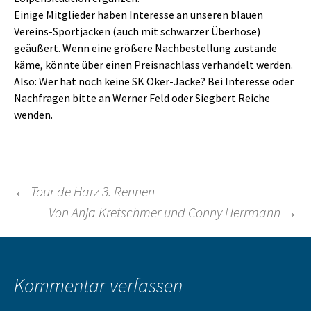
Einige Mitglieder haben Interesse an unseren blauen
Vereins-Sportjacken (auch mit schwarzer Überhose)
geäußert. Wenn eine größere Nachbestellung zustande
käme, könnte über einen Preisnachlass verhandelt werden.
Also: Wer hat noch keine SK Oker-Jacke? Bei Interesse oder
Nachfragen bitte an Werner Feld oder Siegbert Reiche
wenden.
Beitragsnavigation
←
Tour de Harz 3. Rennen
Von Anja Kretschmer und Conny Herrmann
→
Kommentar verfassen