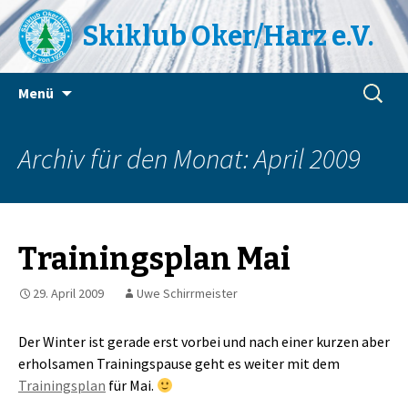
Skiklub Oker/Harz e.V.
Zum
Suchen
Menü
Inhalt
nach:
springen
Archiv für den Monat: April 2009
Trainingsplan Mai
29. April 2009
Uwe Schirrmeister
Der Winter ist gerade erst vorbei und nach einer kurzen aber
erholsamen Trainingspause geht es weiter mit dem
Trainingsplan
für Mai.