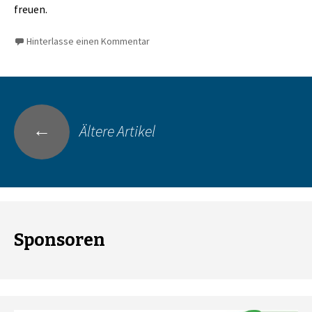
freuen.
Hinterlasse einen Kommentar
Beitrags-
←
Ältere Artikel
Navigation
Sponsoren