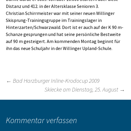
Distanz und 412. in der Altersklasse Senioren 3.
Christian Schirrmeister war mit seiner neuen Willinger
Skisprung-Trainingsgruppe im Trainingslager in
Hinterzarten/Schwarzwald. Dort ist er auch auf der K 90 m-
Schanze gesprungen und hat seine persönliche Bestweite
auf 90 m gesteigert. Am kommenden Montag beginnt für
ihn das neue Schuljahr in der Willinger Upland-Schule.
Beitragsnavigation
←
Bad Harzburger Inline-Krodocup 2009
Skiecke am Dienstag, 25. August
→
Kommentar verfassen