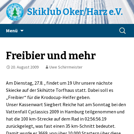
Skiklub Oker/Harz e.V.
Zum
Suchen
Menü
Inhalt
nach:
springen
Freibier und mehr
20. August 2009
Uwe Schirrmeister
Am Dienstag, 27.8. , findet um 19 Uhr unsere nächste
Skiecke auf der Skihütte Torfhaus statt. Dabei soll es
„Freibier“ für die Krodocup-Helfer geben.
Unser Kassenwart Siegbert Reiche hat am Sonntag bei den
Vattenfall Cyclassics 2009 in Hamburg teilgenommen und
hat die 100 km-Strecke auf dem Rad in 02:56:56.19
zurückgelegt, was fast einen 35 km-Schnitt bedeutet.
Damit wurde er 3669. von über 10.000 Startern über diese