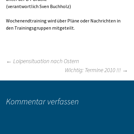
(verantwortlich Sven Buchholz)
Wochenendtraining wird über Pläne oder Nachrichten in
den Trainingsgruppen mitgeteilt.
Beitragsnavigation
←
Loipensituation nach Ostern
Wichtig: Termine 2010 !!!
→
Kommentar verfassen