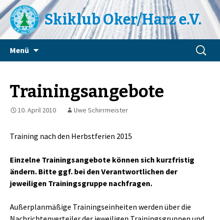
Skiklub Oker/Harz e.V.
Zum
Suchen
Menü
Inhalt
nach:
springen
Trainingsangebote
10. April 2010
Uwe Schirrmeister
Training nach den Herbstferien 2015
Einzelne Trainingsangebote können sich kurzfristig
ändern. Bitte ggf. bei den Verantwortlichen der
jeweiligen Trainingsgruppe nachfragen.
Außerplanmäßige Trainingseinheiten werden über die
Nachrichtenverteiler der jeweiligen Trainingsgruppen und