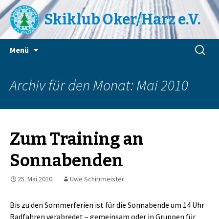
Skiklub Oker/Harz e.V.
Zum
Suchen
Menü
Inhalt
nach:
springen
Archiv für den Monat: Mai 2010
Zum Training an
Sonnabenden
25. Mai 2010
Uwe Schirrmeister
Bis zu den Sommerferien ist für die Sonnabende um 14 Uhr
Radfahren verabredet – gemeinsam oder in Gruppen für