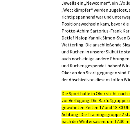
Jeweils ein „Newcomer“, ein „Volk
„Wettkämpfer“ wurden zugelost, s
richtig spannend war und unterwe
Positionswechseln kam, bevor die 
Protte-Achim Sartorius-Frank Karte
Detlef Nalop-Yannik Simon-Sven B
Wetterling. Die anschließende Sie
und Kuchen in unserer Skihütte sta
auch noch einige andere Ehrungen 
und Kuchen gespendet haben! Wir da
Oker an den Start gegangen sind. D
der Abschied von diesem tollen Win
Die Sporthalle in Oker steht nach
zur Verfügung. Die Barfußgruppe u
gewohnten Zeiten 17 und 18.30 Uhr
Achtung! Die Trainingsgruppe 2 st
nach der Wintersaisen: um 17.30 m