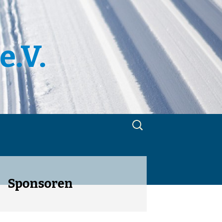
e.V.
Suchen
nach:
m
utzerklärung
Sponsoren