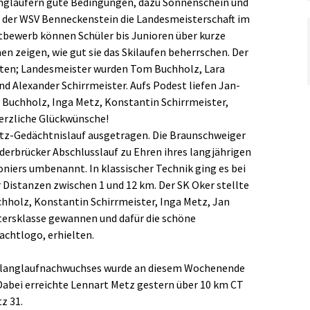
langläufern gute Bedingungen, dazu Sonnenschein und
der WSV Benneckenstein die Landesmeisterschaft im
tbewerb können Schüler bis Junioren über kurze
n zeigen, wie gut sie das Skilaufen beherrschen. Der
reten; Landesmeister wurden Tom Buchholz, Lara
d Alexander Schirrmeister. Aufs Podest liefen Jan-
a Buchholz, Inga Metz, Konstantin Schirrmeister,
erzliche Glückwünsche!
ltz-Gedächtnislauf ausgetragen. Die Braunschweiger
Oderbrücker Abschlusslauf zu Ehren ihres langjährigen
oniers umbenannt. In klassischer Technik ging es bei
 Distanzen zwischen 1 und 12 km. Der SK Oker stellte
hholz, Konstantin Schirrmeister, Inga Metz, Jan
ersklasse gewannen und dafür die schöne
achtlogo, erhielten.
kilanglaufnachwuchses wurde an diesem Wochenende
Dabei erreichte Lennart Metz gestern über 10 km CT
z 31.