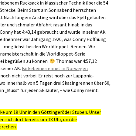
riebenem Rucksack in klassischer Technik über die 54
 Strecke. Beim Start am Sonnabend herrschten
 Nach langem Anstieg wird über das Fjell gelaufen
iler und schmaler Abfahrt rasant hinab in das
onny hat 4:43,14 gebraucht und wurde in seiner AK
e Teilnehmer war Jahrgang 1920, was Conny Hoffnung
t – möglichst bei den Worldloppet-Rennen. Wir
nsmeisterschaft in die Worldloppet-Serie
ei begrüßen zu können.
Thomas war 4:57,12
 seiner AK.
Birkebeinerrennet in Norwegen
.
noch nicht vorbei. Er reist noch zur Lapponia-
wo innerhalb von 5 Tagen drei Skatingrennen über 60,
in „Muss“ für jeden Skiläufer, – wie Conny meint.
ecke um 19 Uhr in den Göttingeröder Stuben. Unser
en sich dort bereits um 18 Uhr, um die
rechen.