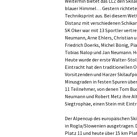
Weiterhin bietet das LLZ den Ski
blauer Himmel… Gestern richtete 
Techniksprint aus. Bei diesem Wet
Distanz mit verschiedenen Schikane
SK Oker war mit 13 Sportler vert
Neumann, Arne Ehlers, Christian un
Friedrich Doerks, Michel Bönig, Pi
Tobias Nalop und Jan Neumann. H
Heute wurde der erste Walter-Sto
Eintracht hat den traditionellen 
Vorsitzenden und Harzer Skilaufpi
Minusgraden in festen Spuren über
11 Teilnehmer, von denen Tom Buc
Neumann und Robert Metz ihre Alt
Siegtrophäe, einen Stein mit Eintr
Der Alpencup des europäischen S
in Rogla/Slowenien ausgetragen. 
Platz 11 und heute über 15 km Plat