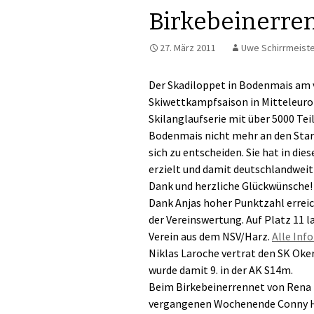
Birkebeinerre
27. März 2011
Uwe Schirrmeist
Der Skadiloppet in Bodenmais am 
Skiwettkampfsaison in Mitteleurop
Skilanglaufserie mit über 5000 Te
Bodenmais nicht mehr an den Start
sich zu entscheiden. Sie hat in di
erzielt und damit deutschlandweit
Dank und herzliche Glückwünsche!
Dank Anjas hoher Punktzahl erreich
der Vereinswertung. Auf Platz 11 l
Verein aus dem NSV/Harz.
Alle Inf
Niklas Laroche vertrat den SK Oker
wurde damit 9. in der AK S14m.
Beim Birkebeinerrennet von Rena
vergangenen Wochenende Conny H