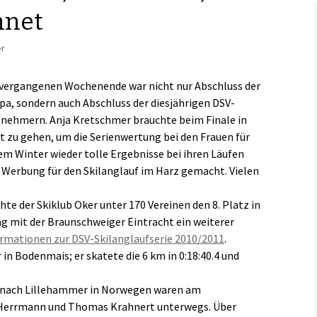
nnet
Links
er
vergangenen Wochenende war nicht nur Abschluss der
a, sondern auch Abschluss der diesjährigen DSV-
ilnehmern. Anja Kretschmer brauchte beim Finale in
 zu gehen, um die Serienwertung bei den Frauen für
esem Winter wieder tolle Ergebnisse bei ihren Läufen
 Werbung für den Skilanglauf im Harz gemacht. Vielen
te der Skiklub Oker unter 170 Vereinen den 8. Platz in
ag mit der Braunschweiger Eintracht ein weiterer
ormationen zur DSV-Skilanglaufserie 2010/2011
.
 in Bodenmais; er skatete die 6 km in 0:18:40.4 und
 nach Lillehammer in Norwegen waren am
errmann und Thomas Krahnert unterwegs. Über