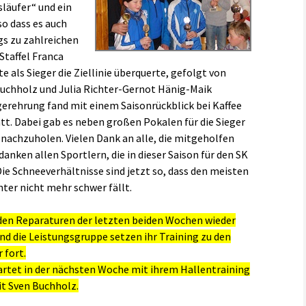
släufer“ und ein
o dass es auch
gs zu zahlreichen
Staffel Franca
 als Sieger die Ziellinie überquerte, gefolgt von
uchholz und Julia Richter-Gernot Hänig-Maik
gerehrung fand mit einem Saisonrückblick bei Kaffee
tt. Dabei gab es neben großen Pokalen für die Sieger
nachzuholen. Vielen Dank an alle, die mitgeholfen
nken allen Sportlern, die in dieser Saison für den SK
ie Schneeverhältnisse sind jetzt so, dass den meisten
ter nicht mehr schwer fällt.
 den Reparaturen der letzten beiden Wochen wieder
nd die Leistungsgruppe setzen ihr Training zu den
 fort.
artet in der nächsten Woche mit ihrem Hallentraining
it Sven Buchholz.