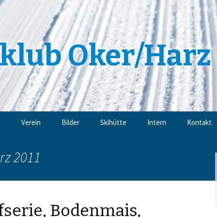
klub Oker/Harz 
e
Verein
Bilder
Skihütte
Intern
Kontakt
Angebote
Impressu
rz 2011
Trainingsangebote
Datensch
Mitgliedschaft
fserie, Bodenmais,
Sponsoren