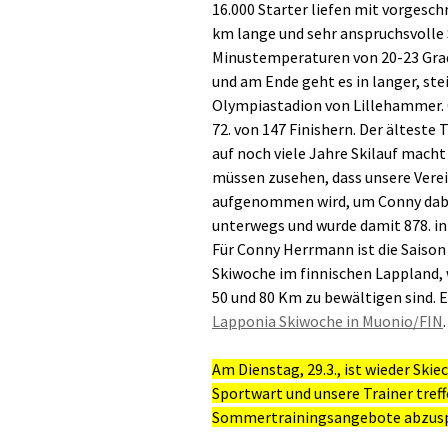
16.000 Starter liefen mit vorgesch
km lange und sehr anspruchsvolle
Minustemperaturen von 20-23 Grad.
und am Ende geht es in langer, ste
Olympiastadion von Lillehammer. C
72. von 147 Finishern. Der ältest
auf noch viele Jahre Skilauf mach
müssen zusehen, dass unsere Verei
aufgenommen wird, um Conny dab
unterwegs und wurde damit 878. in
Für Conny Herrmann ist die Saison 
Skiwoche im finnischen Lappland, 
50 und 80 Km zu bewältigen sind. E
Lapponia Skiwoche in Muonio/FIN
.
Am Dienstag, 29.3., ist wieder Ski
Sportwart und unsere Trainer treff
Sommertrainingsangebote abzusp