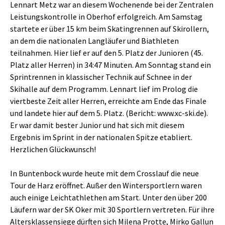
Lennart Metz war an diesem Wochenende bei der Zentralen
Leistungskontrolle in Oberhof erfolgreich. Am Samstag
startete er über 15 km beim Skatingrennen auf Skirollern,
an dem die nationalen Langläufer und Biathleten
teilnahmen. Hier lief er auf den 5. Platz der Junioren (45.
Platz aller Herren) in 34:47 Minuten. Am Sonntag stand ein
Sprintrennen in klassischer Technik auf Schnee in der
Skihalle auf dem Programm. Lennart lief im Prolog die
viertbeste Zeit aller Herren, erreichte am Ende das Finale
und landete hier auf dem 5. Platz. (Bericht: www.xc-ski.de).
Er war damit bester Junior und hat sich mit diesem
Ergebnis im Sprint in der nationalen Spitze etabliert.
Herzlichen Glückwunsch!
In Buntenbock wurde heute mit dem Crosslauf die neue
Tour de Harz eröffnet. Außer den Wintersportlern waren
auch einige Leichtathlethen am Start. Unter den über 200
Läufern war der SK Oker mit 30 Sportlern vertreten. Für ihre
Altersklassensiege dürften sich Milena Protte, Mirko Gallun