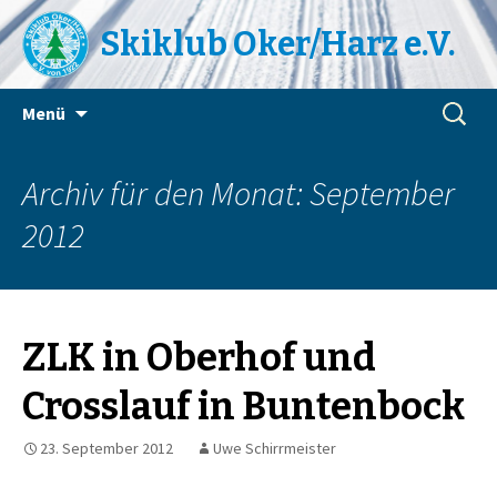
Skiklub Oker/Harz e.V.
Zum
Suchen
Menü
Inhalt
nach:
springen
Archiv für den Monat: September
2012
ZLK in Oberhof und
Crosslauf in Buntenbock
23. September 2012
Uwe Schirrmeister