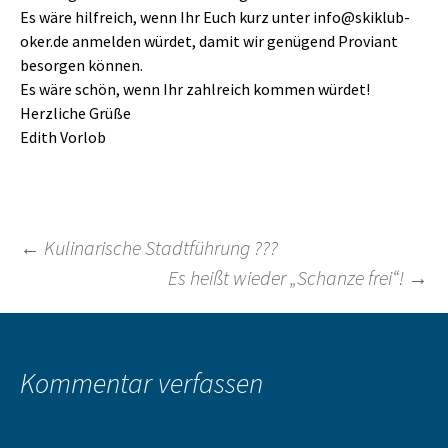
Es wäre hilfreich, wenn Ihr Euch kurz unter info@skiklub-
oker.de anmelden würdet, damit wir genügend Proviant
besorgen können.
Es wäre schön, wenn Ihr zahlreich kommen würdet!
Herzliche Grüße
Edith Vorlob
Beitragsnavigation
←
Kulinarische Stadtführung ???
Es heißt wieder „Schanze frei“!
→
Kommentar verfassen