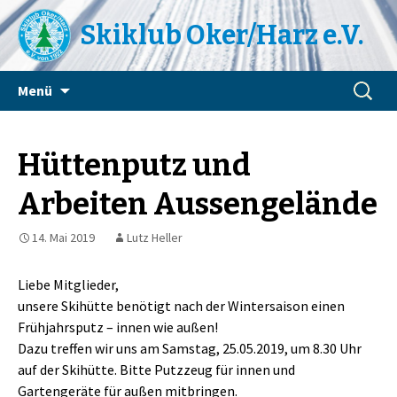
Skiklub Oker/Harz e.V.
Zum
Suchen
Menü
Inhalt
nach:
springen
Hüttenputz und
Arbeiten Aussengelände
14. Mai 2019
Lutz Heller
Liebe Mitglieder,
unsere Skihütte benötigt nach der Wintersaison einen
Frühjahrsputz – innen wie außen!
Dazu treffen wir uns am Samstag, 25.05.2019, um 8.30 Uhr
auf der Skihütte. Bitte Putzzeug für innen und
Gartengeräte für außen mitbringen.