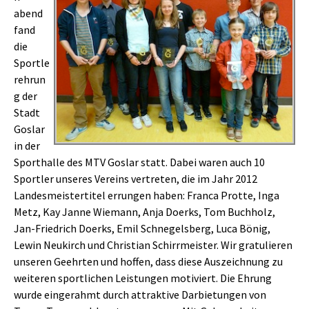
abend
fand
die
Sportle
rehrun
g der
Stadt
Goslar
in der
Sporthalle des MTV Goslar statt. Dabei waren auch 10
Sportler unseres Vereins vertreten, die im Jahr 2012
Landesmeistertitel errungen haben: Franca Protte, Inga
Metz, Kay Janne Wiemann, Anja Doerks, Tom Buchholz,
Jan-Friedrich Doerks, Emil Schnegelsberg, Luca Bönig,
Lewin Neukirch und Christian Schirrmeister. Wir gratulieren
unseren Geehrten und hoffen, dass diese Auszeichnung zu
weiteren sportlichen Leistungen motiviert. Die Ehrung
wurde eingerahmt durch attraktive Darbietungen von