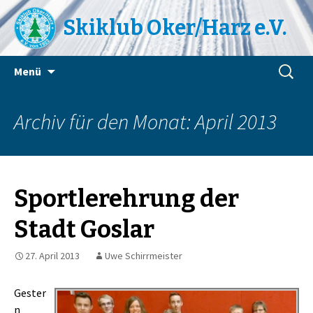
Skiklub Oker/Harz e.V.
Zum
Suchen
Menü
Inhalt
nach:
springen
Archiv für den Monat: April 2013
Sportlerehrung der
Stadt Goslar
27. April 2013
Uwe Schirrmeister
Gester
n