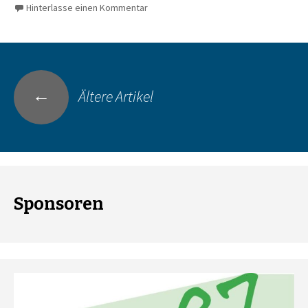
Hinterlasse einen Kommentar
Beitrags-
←
Ältere Artikel
Navigation
Sponsoren